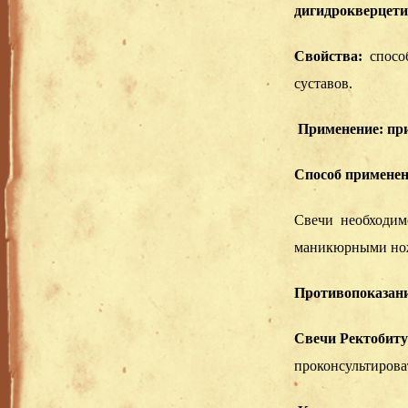
дигидрокверцети
Свойства:
спосо
суставов.
Применение: при
Способ примене
Свечи необходимо
маникюрными ножн
Противопоказан
Свечи Ректобит
проконсультирова