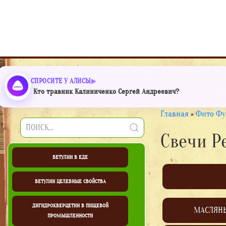
СПРОСИТЕ У АЛИСЫ
Кто травник Калиниченко Сергей Андреевич?
Главная
»
Фито Фу
Свечи Р
БЕТУЛИН В ЕДЕ
БЕТУЛИН ЦЕЛЕБНЫЕ СВОЙСТВА
ДИГИДРОКВЕРЦЕТИН В ПИЩЕВОЙ
МАСЛЯН
ПРОМЫШЛЕННОСТИ