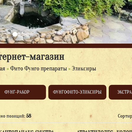
тернет-магазин
ая
»
Фито Фунго препараты
»
Эликсиры
ФУНГ-РАКОР
ФУНГОФИТО-ЭЛИКСИРЫ
ЭКСТРА
пно позиций
:
58
Сорти