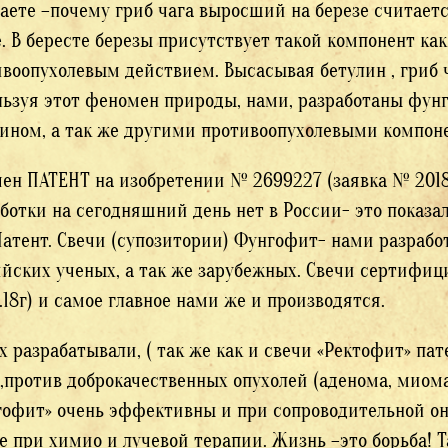
аете –почему гриб чага выросший на березе считает
. В бересте березы присутствует такой компонент как
воопухолевым действием. Высасывая бетулин , гриб ч
ьзуя этот феномен природы, нами, разработаны фунг
лином, а так же другими противоопухолевыми компон
ен ПАТЕНТ на изобретении № 2699227 (заявка № 2018
ботки на сегодняшний день нет в России- это показа
Патент. Свечи (супозитории) Фунгофит- нами разрабо
ийских ученых, а так же зарубежных. Свечи сертифи
.18г) и самое главное нами же и производятся.
 разрабатывали, ( так же как и свечи «Ректофит» пате
),против доброкачественных опухолей (аденома, миома 
офит» очень эффективны и при сопроводительной онк
е при химио и лучевой терапии. Жизнь –это борьба!