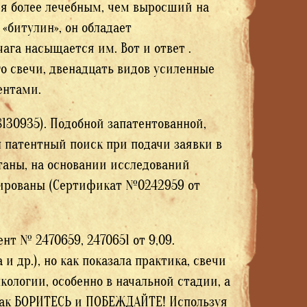
ся более лечебным, чем выросший на
 «битулин», он обладает
ага насыщается им. Вот и ответ .
о свечи, двенадцать видов усиленные
ентами.
130935). Подобной запатентованной,
л патентный поиск при подачи заявки в
таны, на основании исследований
цированы (Сертификат №0242959 от
нт № 2470659, 2470651 от 9,09.
и др.), но как показала практика, свечи
ологии, особенно в начальной стадии, а
 Так БОРИТЕСЬ и ПОБЕЖДАЙТЕ! Используя