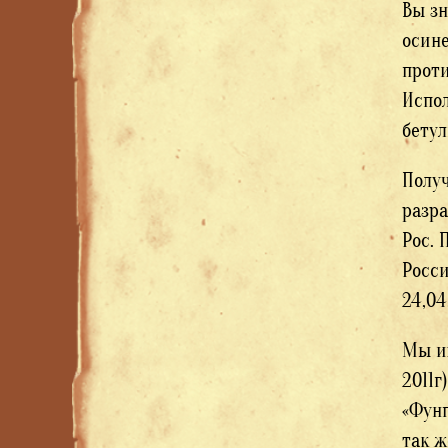
Вы зн
осине
проти
Испол
бету
Получ
разра
Рос. 
Росс
24,04
Мы их
2011г
«Фунг
так ж