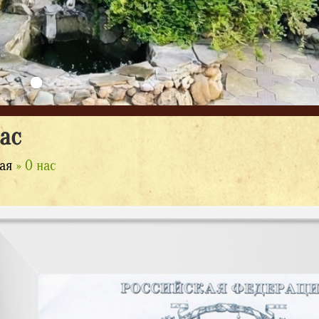
ас
ая
» О нас