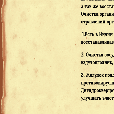
а так же восст
Очистка органи
отравлений ор
1.Есть в Индии
восстанавливае
2. Очистка сос
вздутоплодник,
3. Желудок под
противовирусны
Дигидрокверцет
улучша