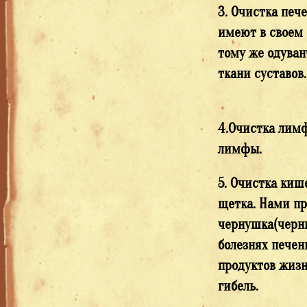
3. Очистка печ
имеют в своем 
тому же одуван
ткани суставов
4.Очистка лимф
л
5. Очистка киш
щетка. Нами пр
чернушка(черн
болезнях печен
продуктов жизн
г