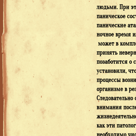
людьми. При эт
паническое сос
панические ата
ночное время и
может в компле
принять неверн
позаботится о 
установили, чт
процессы возни
организме в ре
Следовательно 
внимания после
жизнедеятельно
как эти патоло
необходимо чис