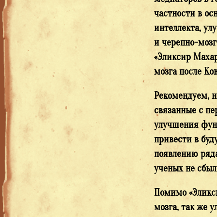
частности в ос
интеллекта, ул
и черепно-мозг
«Эликсир Махар
мозга после Ко
Рекомендуем, н
связанные с п
улучшения функ
привести в буд
появлению ряда
ученых не сбыл
Помимо «Эликси
мозга, так же 