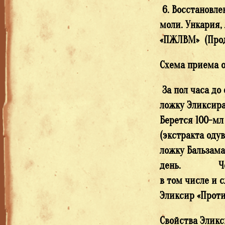
6. Восстановле
моли. Ункария,
«ПЖЛВМ» (Проду
Схема приема 
За пол часа до 
ложку Эликсира
Берется 100-мл
(экстракта одув
ложку Бальзама
день. Через 3
в том числе и с
Эликсир «Проти
Свойства Элик