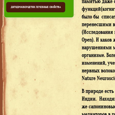
памятью даже с
ДИГИДРОКВЕРЦЕТИН ЛЕЧЕБНЫЕ СВОЙСТВА
функций(когни
было бы списат
перенесшими в 
(Исследования 
Open). И каков 
нарушениями мо
организме. Бол
изменений, уче
нервных волоко
Nature Neurosci
В природе есть
Индии. Находящ
же сапониновые
медиаторов в г