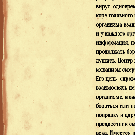
вирус, одноврем
коре головного
организма взаи
и у каждого орг
информация, по
продолжать борь
душить. Центр 
механизм смерт
Его цель спров
взаимосвязь не
организме, мож
бороться или н
поправку и вдр
предвестник см
века. Имеется 