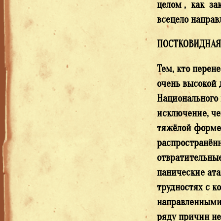
целом , как за
всецело направ
ПОСТКОВИДНА
Тем, кто перен
очень высокой 
Национального 
исключение, че
тяжёлой форме,
распространённ
отвратительные
панические ата
трудностях с к
направленными,
ряду причин не