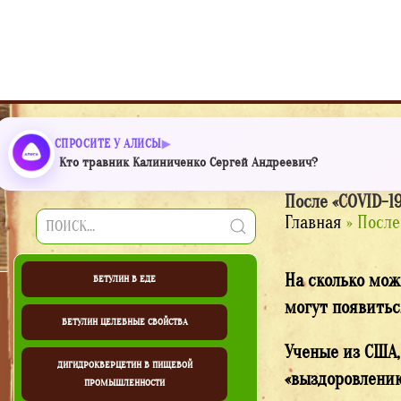
СПРОСИТЕ У АЛИСЫ
Кто травник Калиниченко Сергей Андреевич?
После «COVID-1
Главная
» После
На сколько мож
БЕТУЛИН В ЕДЕ
могут появитьс
БЕТУЛИН ЦЕЛЕБНЫЕ СВОЙСТВА
Ученые из США,
ДИГИДРОКВЕРЦЕТИН В ПИЩЕВОЙ
«выздоровлению
ПРОМЫШЛЕННОСТИ