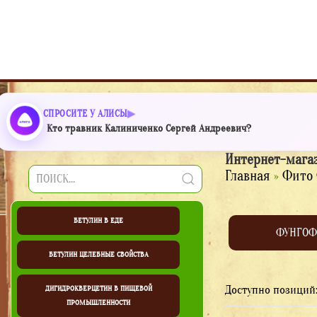
СПРОСИТЕ У АЛИСЫ
Кто травник Калиниченко Сергей Андреевич?
Интернет-мага
Главная
»
Фито 
БЕТУЛИН В ЕДЕ
ФУНГОФ
БЕТУЛИН ЦЕЛЕБНЫЕ СВОЙСТВА
Доступно позиций
ДИГИДРОКВЕРЦЕТИН В ПИЩЕВОЙ
ПРОМЫШЛЕННОСТИ