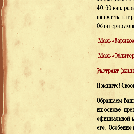
40-60 кап. раз
наносить, вти
Облитерирующи
Мазь «Варико
Мазь «Облите
Экстракт (жид
Помните! Свое
Обращаем Ваше
их основе пре
официальной м
его. Особенно