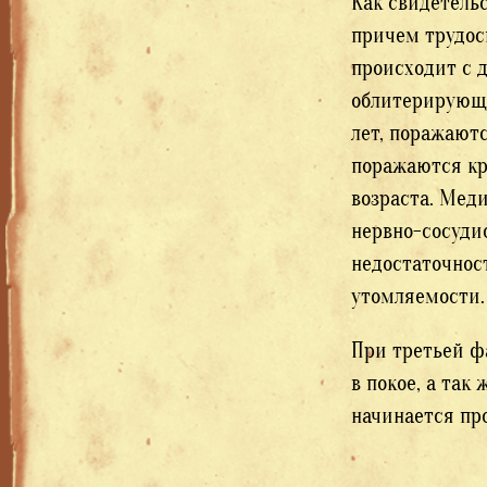
Как свидетель
причем трудосп
происходит с 
облитерирующи
лет, поражают
поражаются кр
возраста. Мед
нервно-сосуди
недостаточнос
утомляемости.
При третьей ф
в покое, а так
начинается про