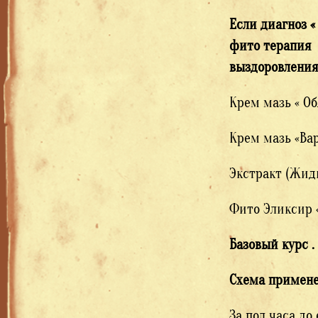
Если диагноз 
фито терапия 
выздоровления
Крем мазь « О
Крем мазь «Ва
Экстракт (Жидк
Фито Эликсир «
Базовый курс .
Схема примен
За пол часа до