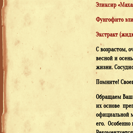
Эликсир «Мах
Фунгофито эли
Экстракт (жид
С возрастом, о
весной и осень
жизни. Сосудис
Помните! Свое
Обращаем Ваше
их основе пре
официальной м
его. Особенно
Рекомендуется