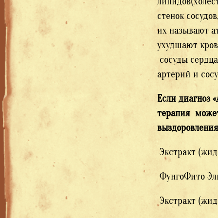
липидов(холес
стенок сосудо
их называют а
ухудшают кров
сосуды сердца,
артерий и сосу
Если диагноз 
терапия может
выздоровления
Экстракт (жид
ФунгоФито Эли
Экстракт (жид