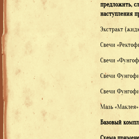
предложить, с
наступления п
Экстракт (жид
Свечи «Ректоф
Свечи «Фунго
Свечи Фунгофи
Свечи Фунгофи
Мазь «Маклея»
Базовый комп
Схема примен