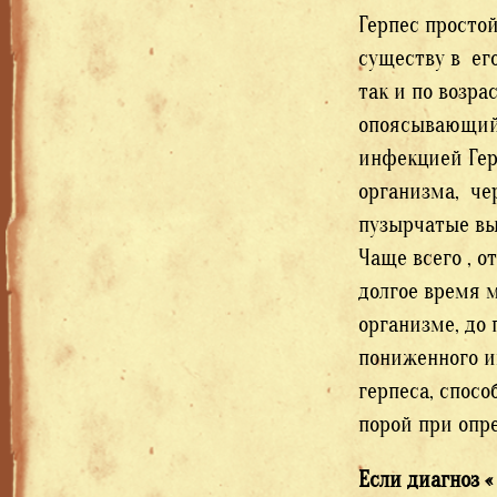
Герпес просто
существу в его
так и по возра
опоясывающий 
инфекцией Гер
организма, че
пузырчатые вы
Чаще всего , о
долгое время м
организме, до
пониженного и
герпеса, спосо
порой при опре
Если диагноз 