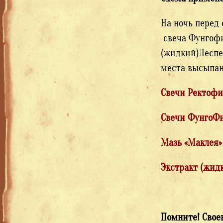
На ночь перед 
свеча Фунгофит
(жидкий)Леспед
места высыпан
Свечи Ректофи
Свечи ФунгоФит
Мазь «Маклея»
Экстракт (жид
Помните! Свое