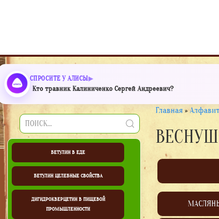
СПРОСИТЕ У АЛИСЫ
Кто травник Калиниченко Сергей Андреевич?
Главная
»
Алфавит
ВЕСНУШ
БЕТУЛИН В ЕДЕ
БЕТУЛИН ЦЕЛЕБНЫЕ СВОЙСТВА
ДИГИДРОКВЕРЦЕТИН В ПИЩЕВОЙ
МАСЛЯН
ПРОМЫШЛЕННОСТИ