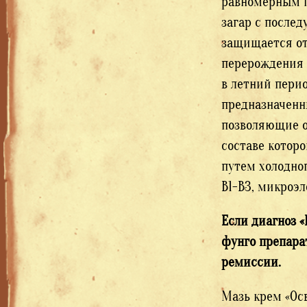
равномерным п
загар с после
защищается от
перерождения 
в летний перио
предназначенн
позволяющие о
составе которо
путем холодно
В1-В3, микроэл
Если диагноз 
фунго препара
ремиссии.
Мазь крем «Ос