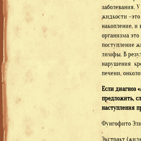
заболевания. У
жидкости –это
накопление, и 
организма это 
поступление ж
лимфы. В резу
нарушения кро
печени, онколо
Если диагноз 
предложить, с
наступления п
Фунгофито Эли
Экстракт (жид