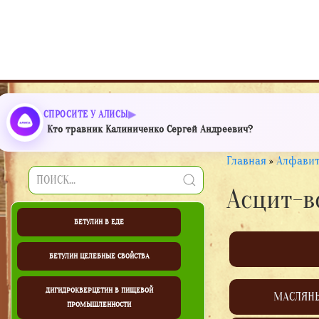
СПРОСИТЕ У АЛИСЫ
Кто травник Калиниченко Сергей Андреевич?
Главная
»
Алфавит
Асцит-в
БЕТУЛИН В ЕДЕ
БЕТУЛИН ЦЕЛЕБНЫЕ СВОЙСТВА
ДИГИДРОКВЕРЦЕТИН В ПИЩЕВОЙ
МАСЛЯН
ПРОМЫШЛЕННОСТИ