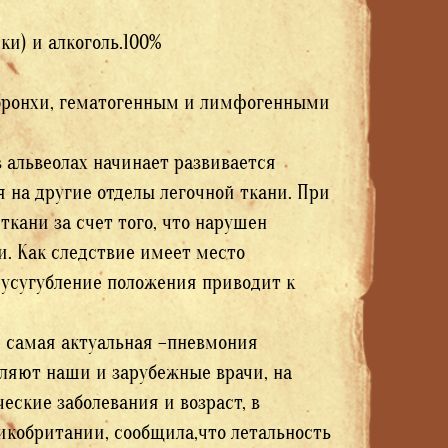
и) и алкоголь.100%
 бронхи, гематогенным и лимфогенными
в альвеолах начинает развивается
 на другие отделы легочной ткани. При
ткани за счет того, что нарушен
. Как следствие имеет место
 усугубление положения приводит к
, самая актуальная –пневмония
вляют наши и зарубежные врачи, на
еские заболевания и возраст, в
икобритании, сообщила,что летальность