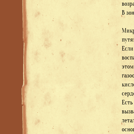
возр
В зо
Микр
путя
Если
восп
этом
газо
кисл
серд
Есть
вызв
лета
осно