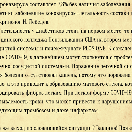
оронавируса составляет 7,3% без наличия заболевания
етики заболевшие коновирусом-летальность составила
кринолог Н. Лебедев.
 летальность у диабетиков стоит на первом месте, то
цинского колледжа Пенсильвании США на втором мес
дистой системы и почек-журнале PLOS ONE. К сожален
е COVID-19, в дальнейшем могут столкнутся с пробл
ечно-сосудистой системами. Поражение легочной сис
я болезни отсутствовал кашель, потому что поражена 
во, а это приводит к образованию матового стекла, 
оцировать фиброз легких. При легкой форме COVID-1
тываемость крови, что может привести к нарушениям
едующим тромбозом и даже инфарктам.
е же выход из сложившейся ситуации? Вакцина! Появ