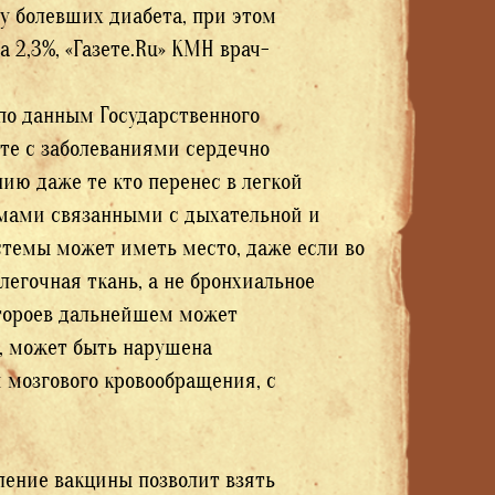
 у болевших диабета, при этом
 2,3%, «Газете.Ru» КМН врач-
 по данным Государственного
те с заболеваниями сердечно
ию даже те кто перенес в легкой
емами связанными с дыхательной и
темы может иметь место, даже если во
легочная ткань, а не бронхиальное
котороев дальнейшем может
9, может быть нарушена
 мозгового кровообращения, с
ление вакцины позволит взять