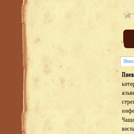
Опис
Пне
кото
альв
стре
инфе
Чаще
восп