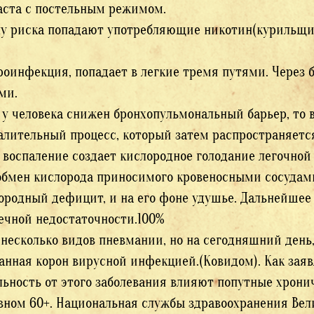
аста с постельным режимом.
ну риска попадают употребляющие никотин(курильщик
оинфекция, попадает в легкие тремя путями. Через
ми.
 у человека снижен бронхопульмональный барьер, то 
алительный процесс, который затем распространяется
 воспаление создает кислородное голодание легочной 
обмен кислорода приносимого кровеносными сосудами
ородный дефицит, и на его фоне удушье. Дальнейшее
ечной недостаточности.100%
 несколько видов пневмании, но на сегодняшний день
анная корон вирусной инфекцией.(Ковидом). Как зая
льность от этого заболевания влияют попутные хронич
вном 60+. Национальная службы здравоохранения Вел