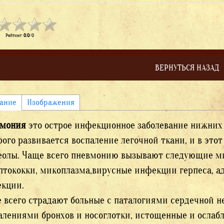
Рейтинг
:
0.0
/
0
ВЕРНУТЬСЯ НАЗАД
ание
Изображения
вмония
это острое инфекционное заболевание нижних 
рого развивается воспаление легочной ткани, и в это
еолы. Чаще всего пневмонию вызывают следующие м
птококки, микоплазма,вирусные инфекции герпеса, а
кции.
 всего страдают больные с паталогиями сердечной 
алениями бронхов и носоглотки, истощенные и ослаб