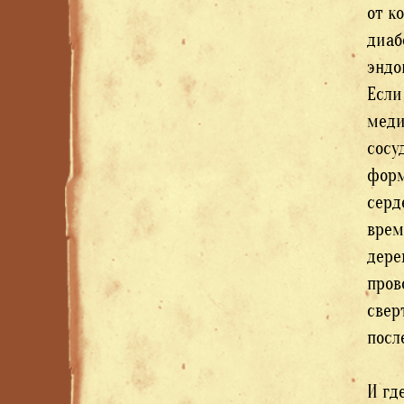
от к
диаб
эндо
Если
меди
сосу
форм
серд
врем
дере
пров
свер
посл
И гд