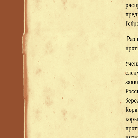
расп
пред
Гебр
Раз 
прот
Учен
след
заяв
Росс
бере
Кора
коры
прот
инте