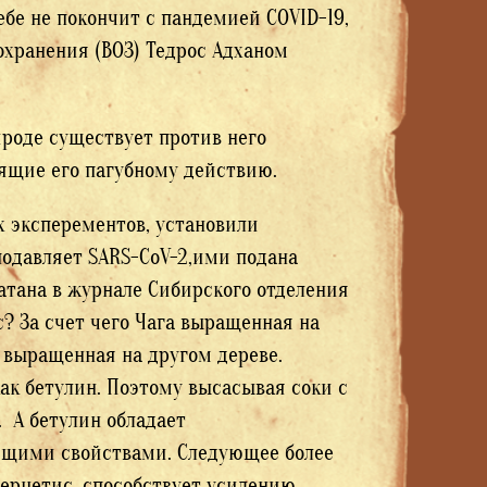
ебе не покончит с пандемией COVID-19,
хранения (ВОЗ) Тедрос Адханом
ироде существует против него
оящие его пагубному действию.
х эксперементов, установили
подавляет SARS-CoV-2,ими подана
чатана в журнале Сибирского отделения
? За счет чего Чага выращенная на
а выращенная на другом дереве.
ак бетулин. Поэтому высасывая соки с
. А бетулин обладает
ющими свойствами. Следующее более
ерцетис, способствует усилению