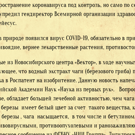
ространение коронавируса под контроль, но само по с
упредил гендиректор Всемирной организации здравоо
ейесус.
в природе появился вирус COVID-19, обязательно в пр
ивоядие, вернее лекарственные растения, противост
ые из Новосибирского центра «Вектор», в ходе научны
ующее, что водный экстракт чаги (березового гриба) 
ка в Роспатент на изобритение. Данную новость напе
ийской Академии Наук «Наука из первых рук». Вопрос
зе, обладает большей лечебной активностью, чем чаг
 березы имеет белый цвет за счет такого вещества, к
 березы , чага насыщается, в том числе и бетулином
ивовирусными, противоопухолевыми и ранозаживля
ресное сообщение из ФГБНУ «НИИ Гриппа», Дигидрокв