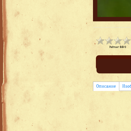
Рейтинг
:
0.0
/
0
Описание
Изо