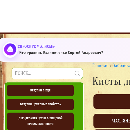
СПРОСИТЕ У АЛИСЫ
Кто травник Калиниченко Сергей Андреевич?
Главная
»
Заболев
Кисты ,
БЕТУЛИН В ЕДЕ
БЕТУЛИН ЦЕЛЕБНЫЕ СВОЙСТВА
ДИГИДРОКВЕРЦЕТИН В ПИЩЕВОЙ
МАСЛЯН
ПРОМЫШЛЕННОСТИ