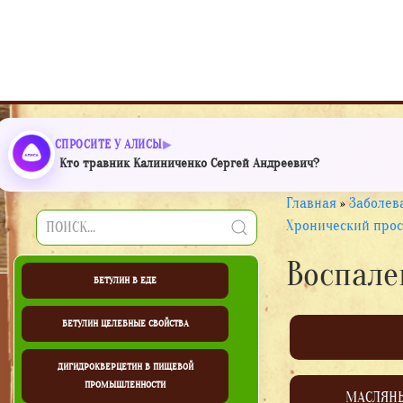
СПРОСИТЕ У АЛИСЫ
Кто травник Калиниченко Сергей Андреевич?
Главная
»
Заболев
Хронический прос
Воспале
БЕТУЛИН В ЕДЕ
БЕТУЛИН ЦЕЛЕБНЫЕ СВОЙСТВА
ДИГИДРОКВЕРЦЕТИН В ПИЩЕВОЙ
ПРОМЫШЛЕННОСТИ
МАСЛЯН