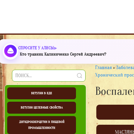
СПРОСИТЕ У АЛИСЫ
Кто травник Калиниченко Сергей Андреевич?
Главная
»
Заболев
Хронический прос
Воспале
БЕТУЛИН В ЕДЕ
БЕТУЛИН ЦЕЛЕБНЫЕ СВОЙСТВА
ДИГИДРОКВЕРЦЕТИН В ПИЩЕВОЙ
ПРОМЫШЛЕННОСТИ
МАСЛЯН