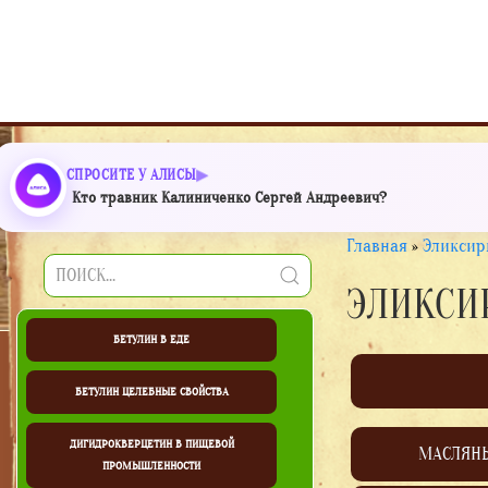
СПРОСИТЕ У АЛИСЫ
Кто травник Калиниченко Сергей Андреевич?
Главная
»
Эликсир
ЭЛИКСИ
БЕТУЛИН В ЕДЕ
БЕТУЛИН ЦЕЛЕБНЫЕ СВОЙСТВА
ДИГИДРОКВЕРЦЕТИН В ПИЩЕВОЙ
МАСЛЯН
ПРОМЫШЛЕННОСТИ