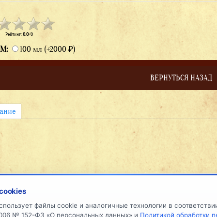
Рейтинг
:
0.0
/
0
М:
100 мл
(
+2000 ₽
)
ВЕРНУТЬСЯ НАЗАД
ание
cookies
НАШИ
ДОКУМЕНТЫ
О КОМПАНИИ
ОТЗЫ
спользует файлы cookie и аналогичные технологии в соответств
РАБОТКИ
.2006 № 152-ФЗ «О персональных данных» и
Политикой обработки 