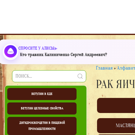
СПРОСИТЕ У АЛИСЫ
Кто травник Калиниченко Сергей Андреевич?
Главная
»
Алфавит
РАК ЯИ
БЕТУЛИН В ЕДЕ
БЕТУЛИН ЦЕЛЕБНЫЕ СВОЙСТВА
ДИГИДРОКВЕРЦЕТИН В ПИЩЕВОЙ
МАСЛЯН
ПРОМЫШЛЕННОСТИ