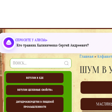
СПРОСИТЕ У АЛИСЫ
Кто травник Калиниченко Сергей Андреевич?
Главная
»
Алфавит
ШУМ В 
БЕТУЛИН В ЕДЕ
БЕТУЛИН ЦЕЛЕБНЫЕ СВОЙСТВА
ДИГИДРОКВЕРЦЕТИН В ПИЩЕВОЙ
МАСЛЯН
ПРОМЫШЛЕННОСТИ