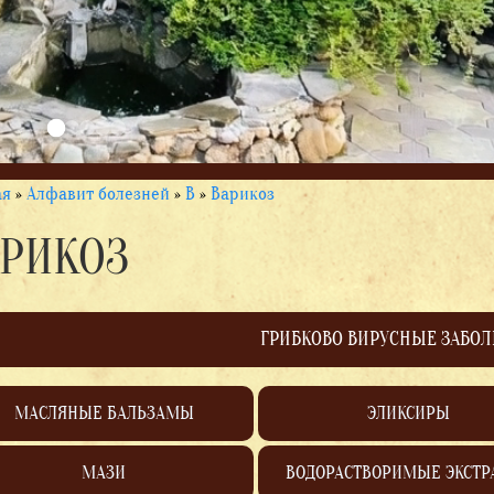
ая
»
Алфавит болезней
»
В
»
Варикоз
АРИКОЗ
ГРИБКОВО ВИРУСНЫЕ ЗАБО
МАСЛЯНЫЕ БАЛЬЗАМЫ
ЭЛИКСИРЫ
МАЗИ
ВОДОРАСТВОРИМЫЕ ЭКСТР