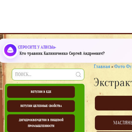
СПРОСИТЕ У АЛИСЫ
Кто травник Калиниченко Сергей Андреевич?
Главная
»
Фито Фу
Экстрак
БЕТУЛИН В ЕДЕ
БЕТУЛИН ЦЕЛЕБНЫЕ СВОЙСТВА
ДИГИДРОКВЕРЦЕТИН В ПИЩЕВОЙ
МАСЛЯН
ПРОМЫШЛЕННОСТИ