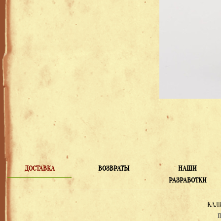
ДОСТАВКА
ВОЗВРАТЫ
НАШИ
РАЗРАБОТКИ
КАЛ
П