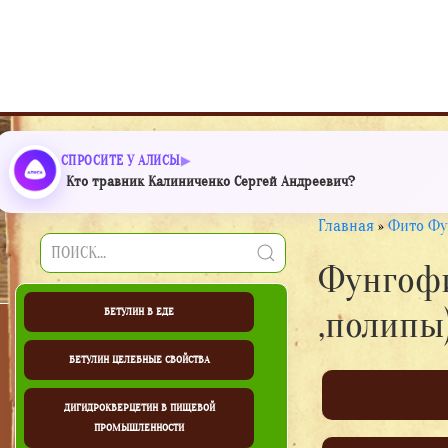
СПРОСИТЕ У АЛИСЫ
Кто травник Калиниченко Сергей Андреевич?
Главная
»
Фито Фу
Фунгофи
,полипы
БЕТУЛИН В ЕДЕ
БЕТУЛИН ЦЕЛЕБНЫЕ СВОЙСТВА
ДИГИДРОКВЕРЦЕТИН В ПИЩЕВОЙ
ПРОМЫШЛЕННОСТИ