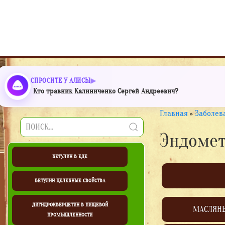
СПРОСИТЕ У АЛИСЫ
Кто травник Калиниченко Сергей Андреевич?
Главная
»
Заболев
Эндомет
БЕТУЛИН В ЕДЕ
БЕТУЛИН ЦЕЛЕБНЫЕ СВОЙСТВА
ДИГИДРОКВЕРЦЕТИН В ПИЩЕВОЙ
МАСЛЯН
ПРОМЫШЛЕННОСТИ