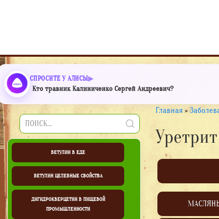
СПРОСИТЕ У АЛИСЫ
Кто травник Калиниченко Сергей Андреевич?
Главная
»
Заболев
Уретрит
БЕТУЛИН В ЕДЕ
БЕТУЛИН ЦЕЛЕБНЫЕ СВОЙСТВА
ДИГИДРОКВЕРЦЕТИН В ПИЩЕВОЙ
МАСЛЯН
ПРОМЫШЛЕННОСТИ