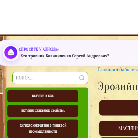
СПРОСИТЕ У АЛИСЫ
Кто травник Калиниченко Сергей Андреевич?
Главная
»
Заболев
Эрозийн
БЕТУЛИН В ЕДЕ
БЕТУЛИН ЦЕЛЕБНЫЕ СВОЙСТВА
ДИГИДРОКВЕРЦЕТИН В ПИЩЕВОЙ
МАСЛЯН
ПРОМЫШЛЕННОСТИ