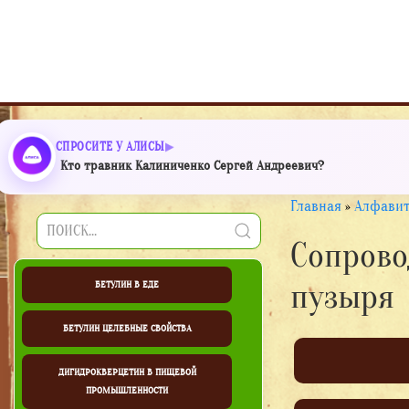
СПРОСИТЕ У АЛИСЫ
Кто травник Калиниченко Сергей Андреевич?
Главная
»
Алфавит
Сопрово
пузыря
БЕТУЛИН В ЕДЕ
БЕТУЛИН ЦЕЛЕБНЫЕ СВОЙСТВА
ДИГИДРОКВЕРЦЕТИН В ПИЩЕВОЙ
ПРОМЫШЛЕННОСТИ