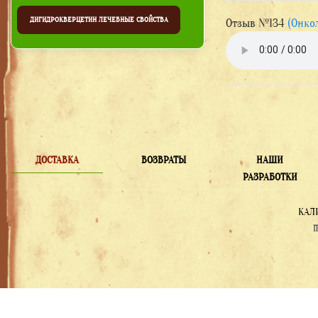
ДИГИДРОКВЕРЦЕТИН ЛЕЧЕБНЫЕ СВОЙСТВА
Отзыв №134
(Онко
ДОСТАВКА
ВОЗВРАТЫ
НАШИ
РАЗРАБОТКИ
КАЛ
П