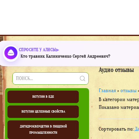
СПРОСИТЕ У АЛИСЫ
Кто травник Калиниченко Сергей Андреевич?
Аудио отзывы
Главная
»
отзывы
БЕТУЛИН В ЕДЕ
В категории мате
Показано материа
БЕТУЛИН ЦЕЛЕБНЫЕ СВОЙСТВА
ДИГИДРОКВЕРЦЕТИН В ПИЩЕВОЙ
Сортировать по
:
Д
ПРОМЫШЛЕННОСТИ