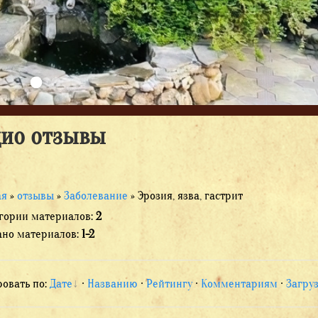
дио отзывы
ая
»
отзывы
»
Заболевание
» Эрозия, язва, гастрит
егории материалов
:
2
ано материалов
:
1-2
ровать по
:
Дате
·
Названию
·
Рейтингу
·
Комментариям
·
Загру