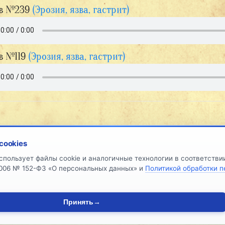
в №239
(Эрозия, язва, гастрит)
в №119
(Эрозия, язва, гастрит)
cookies
НАШИ
ДОКУМЕНТЫ
О КОМПАНИИ
ОТЗЫ
спользует файлы cookie и аналогичные технологии в соответств
РАБОТКИ
.2006 № 152-ФЗ «О персональных данных» и
Политикой обработки 
КАЛИНИЧЕНКО СЕРГЕЙ АНДРЕЕВИЧ ТРАВНИК Г. МАЙКОП © 2
ПОЛЬЗОВАТЕЛЬСКОЕ СОГЛАШЕНИЕ
.
ПОЛИТИКА КОНФИДЕНЦИА
Принять
→
|
ВСЕ ПРАВА ЗАЩИЩЕНЫ