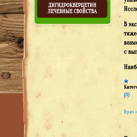
ДИГИДРОКВЕРЦЕТИН
Иссл
ЛЕЧЕБНЫЕ СВОЙСТВА
В эк
тяже
возм
с вы
Наиб
Катег
(0)
Врач 