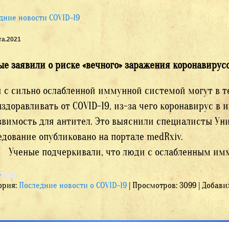
дние новости COVID-19
та.2021
ые заявили о риске «вечного» заражения коронавирус
 с сильно ослабленной иммунной системой могут в т
ыздоравливать от COVID-19, из-за чего коронавирус в
звимость для антител. Это выяснили специалисты У
следование опубликовано н
ые подчеркивали, что люди с ослабленным имм
ория:
Последние новости о COVID-19
|
Просмотров:
3099
|
Добави