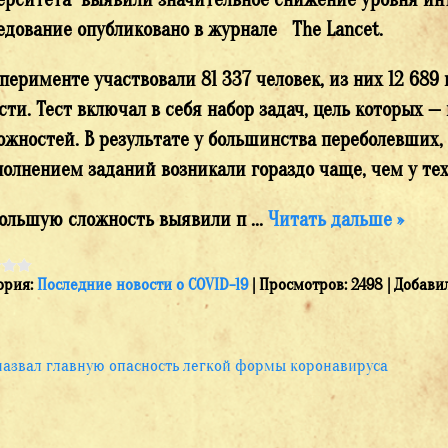
едование опубликовано в журнале The Lancet.
сперименте участвовали 81 337 человек, из них 12 689
сти. Тест включал в себя набор задач, цель которых 
ожностей. В результате у большинства переболевших,
полнением заданий возникали гораздо чаще, чем у тех,
ольшую сложность выявили п
...
Читать дальше »
ория:
Последние новости о COVID-19
|
Просмотров:
2498
|
Добавил
назвал главную опасность легкой формы коронавируса