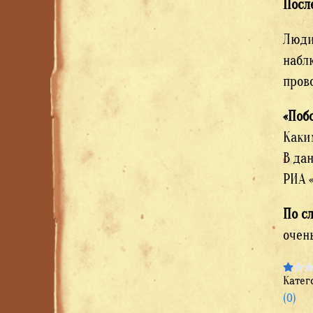
Посл
Люди
набл
пров
«Поб
Каки
В да
РИА 
По с
очен
Катег
(0)