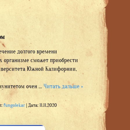
ом
ечение долгого времени
 их организме сможет приобрести
ниверситета Южной Калифорнии,
а портале medRxiv.
унитетом очен
...
Читать дальше »
л:
fungolekar
|
Дата:
11.11.2020