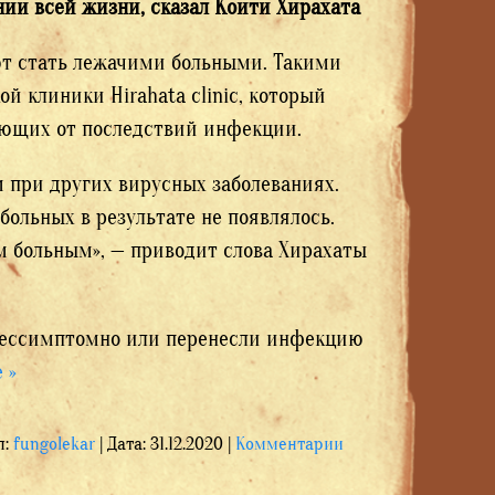
ии всей жизни, сказал Коити Хирахата
ют стать лежачими больными. Такими
й клиники Hirahata clinic, который
дающих от последствий инфекции.
 при других вирусных заболеваниях.
ольных в результате не появлялось.
им больным», — приводит слова Хирахаты
бессимптомно или перенесли инфекцию
 »
л:
fungolekar
|
Дата:
31.12.2020
|
Комментарии