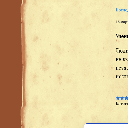
После
15.мар
Учен
Люди
не в
неуя
ис
Учен
Катег