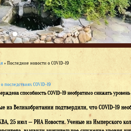
ая
»
Последние новости о COVID-19
 о последствиях COVID-19
ерждена способность COVID-19 необратимо снижать уровень
ые из Великобритании подтвердили, что COVID-19 нео
ВА, 25 июл — РИА Новости. Ученые из Имперского к
ерситета выявили значительное снижение уровня инт