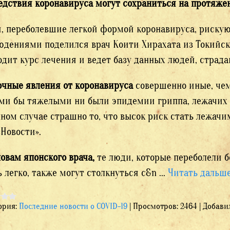
едствия коронавируса могут сохраниться на протяжен
, переболевшие легкой формой коронавируса, риску
юдениями поделился врач Коити Хирахата из Токийско
одит курс лечения и ведет базу данных людей, стра
очные явления от коронавируса
совершенно иные, чем
ми бы тяжелыми ни были эпидемии гриппа, лежачих б
нном случае страшно то, что высок риск стать лежач
«Новости».
ловам японского врача,
те люди, которые переболели 
ь легко, также могут столкнуться с&n
...
Читать дальше
ория:
Последние новости о COVID-19
|
Просмотров:
2464
|
Добави