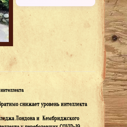
 интеллекта
братимо снижает уровень интеллекта
олледжа Лондона и Кембриджского
еллекта у переболевших COVID-19.